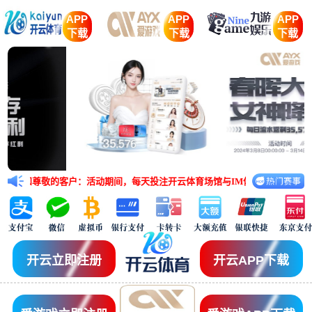
APP
APP
APP
下载
下载
下载
尊敬的客户：活动期间，每天投注开云体育场馆与IM体育场馆的任意五大联赛赛事
开云立即注册
开云APP下载